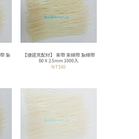
【捷諾克配材】 束帶 束線帶 紮線帶
80 X 2.5mm 1000入
NT$65