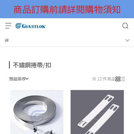
商品訂購前請詳閱購物須知
不鏽鋼捲帶/扣
預設排序
共 12 件商品